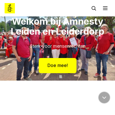
Welkom bij Amnesty
Leiden en Leiderdorp
Sterk voor mensenrechten
Doe mee!