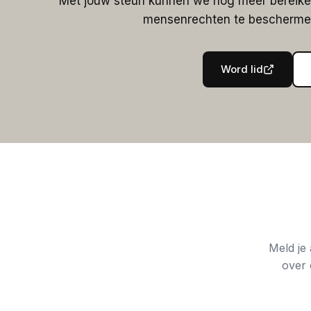
Met jouw steun kunnen we nog meer bereiken
mensenrechten te beschermen
Word lid
Meld je
over 