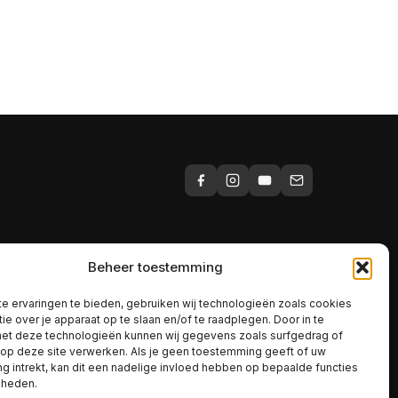
Beheer toestemming
NTACT
e ervaringen te bieden, gebruiken wij technologieën zoals cookies
ie over je apparaat op te slaan en/of te raadplegen. Door in te
estyleiden@gmail.com
t deze technologieën kunnen wij gegevens zoals surfgedrag of
 op deze site verwerken. Als je geen toestemming geeft of uw
TADRES
 intrekt, kan dit een nadelige invloed hebben op bepaalde functies
 Rijn 44 B/C
kheden.