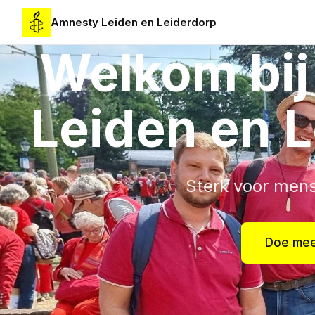
Amnesty Leiden en Leiderdorp
Welkom bi
Leiden en 
Sterk voor men
Doe mee