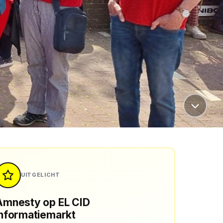
UITGELICHT
Amnesty op EL CID
informatiemarkt