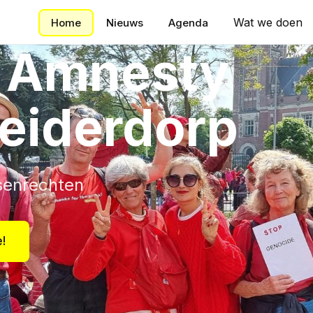
Wat we doen
Home
Nieuws
Agenda
j Amnesty
Leiderdorp
senrechten
!