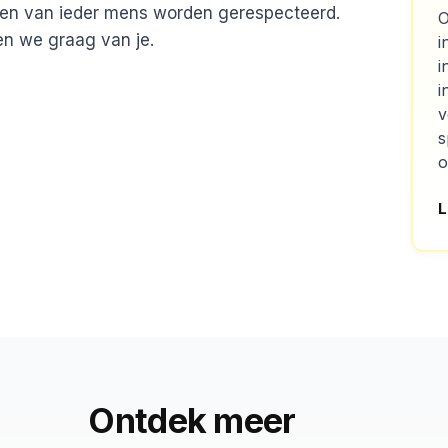
ten van ieder mens worden gerespecteerd.
O
n we graag van je.
i
i
i
v
s
o
L
Ontdek meer