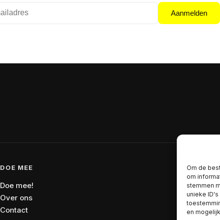
Aanmelden
DOE MEE
CO
Om de best
om informat
Doe mee!
amn
stemmen me
unieke ID's
Over ons
POS
toestemming
Contact
Oude
en mogelij