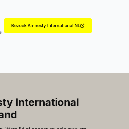
Bezoek Amnesty International NL
e
ty International
and